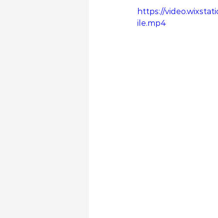
https://video.wixst
ile.mp4