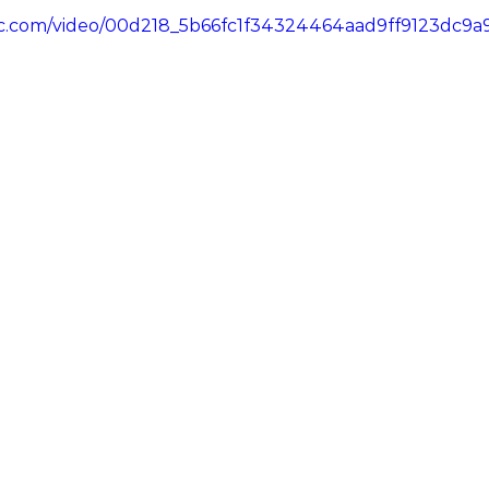
atic.com/video/00d218_5b66fc1f34324464aad9ff9123dc9