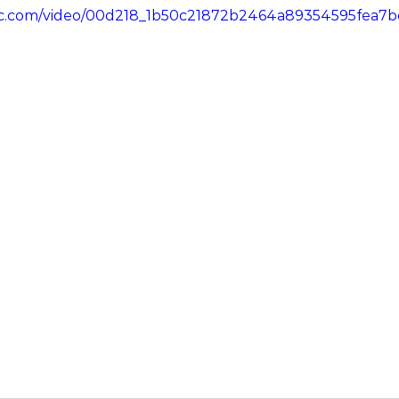
tatic.com/video/00d218_1b50c21872b2464a89354595fea