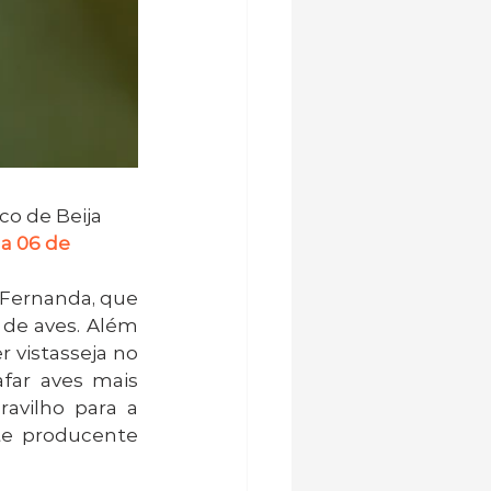
o de Beija 
 a 06 de 
 Fernanda, que 
de aves. Além 
 vistasseja no 
far aves mais 
avilho para a 
te producente 