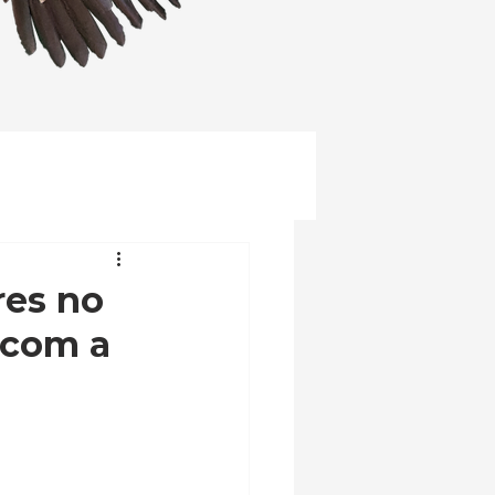
res no
 com a