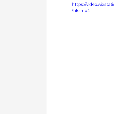
https://video.wixs
/file.mp4