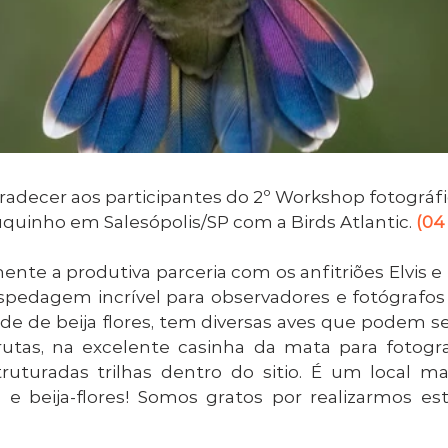
adecer aos participantes do 2º Workshop fotográfic
uquinho em Salesópolis/SP com a Birds Atlantic. 
(04
nte a produtiva parceria com os anfitriões Elvis e
edagem incrível para observadores e fotógrafos 
e de beija flores, tem diversas aves que podem ser
tas, na excelente casinha da mata para fotogra
ruturadas trilhas dentro do sitio. É um local mar
s e beija-flores! Somos gratos por realizarmos es